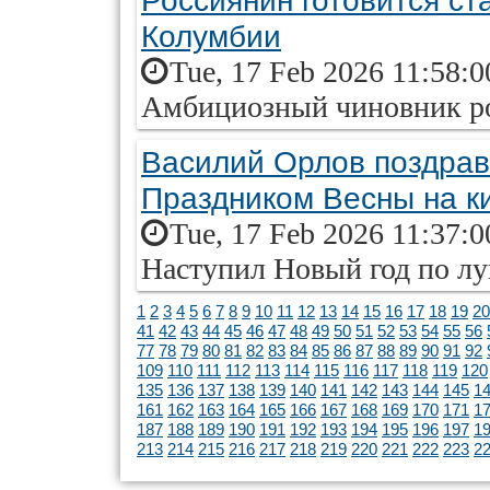
Россиянин готовится ст
Колумбии
Tue, 17 Feb 2026 11:58:
Амбициозный чиновник ро
Василий Орлов поздрав
Праздником Весны на к
Tue, 17 Feb 2026 11:37:
Наступил Новый год по л
1
2
3
4
5
6
7
8
9
10
11
12
13
14
15
16
17
18
19
20
41
42
43
44
45
46
47
48
49
50
51
52
53
54
55
56
77
78
79
80
81
82
83
84
85
86
87
88
89
90
91
92
109
110
111
112
113
114
115
116
117
118
119
120
135
136
137
138
139
140
141
142
143
144
145
1
161
162
163
164
165
166
167
168
169
170
171
1
187
188
189
190
191
192
193
194
195
196
197
1
213
214
215
216
217
218
219
220
221
222
223
2