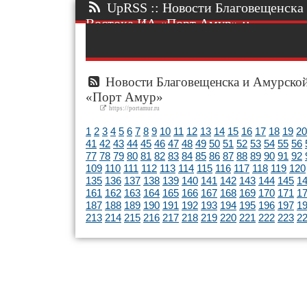
UpRSS :: Новости Благовещенска 
Востока ИА «Порт Амур» ::.
Новости Благовещенска и Амурской
«Порт Амур»
https://portamur.ru
1
2
3
4
5
6
7
8
9
10
11
12
13
14
15
16
17
18
19
20
41
42
43
44
45
46
47
48
49
50
51
52
53
54
55
56
77
78
79
80
81
82
83
84
85
86
87
88
89
90
91
92
109
110
111
112
113
114
115
116
117
118
119
120
135
136
137
138
139
140
141
142
143
144
145
1
161
162
163
164
165
166
167
168
169
170
171
1
187
188
189
190
191
192
193
194
195
196
197
1
213
214
215
216
217
218
219
220
221
222
223
2