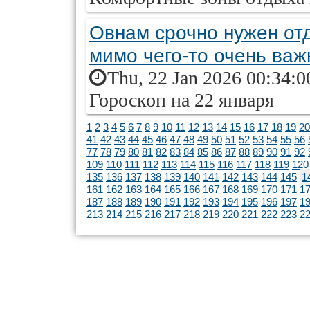
Овнам срочно нужен от
мимо чего-то очень важ
Thu, 22 Jan 2026 00:34:0
Гороскоп на 22 января
1
2
3
4
5
6
7
8
9
10
11
12
13
14
15
16
17
18
19
20
41
42
43
44
45
46
47
48
49
50
51
52
53
54
55
56
77
78
79
80
81
82
83
84
85
86
87
88
89
90
91
92
109
110
111
112
113
114
115
116
117
118
119
120
135
136
137
138
139
140
141
142
143
144
145
1
161
162
163
164
165
166
167
168
169
170
171
1
187
188
189
190
191
192
193
194
195
196
197
1
213
214
215
216
217
218
219
220
221
222
223
2