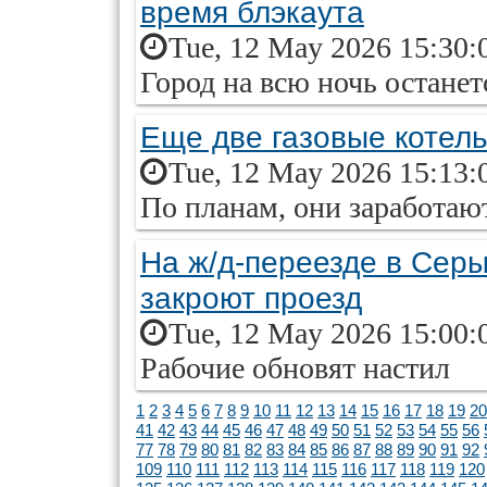
время блэкаута
Tue, 12 May 2026 15:30:
Город на всю ночь останет
Еще две газовые котел
Tue, 12 May 2026 15:13:
По планам, они заработают
На ж/д-переезде в Сер
закроют проезд
Tue, 12 May 2026 15:00:
Рабочие обновят настил
1
2
3
4
5
6
7
8
9
10
11
12
13
14
15
16
17
18
19
20
41
42
43
44
45
46
47
48
49
50
51
52
53
54
55
56
77
78
79
80
81
82
83
84
85
86
87
88
89
90
91
92
109
110
111
112
113
114
115
116
117
118
119
120