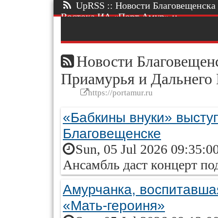
UpRSS :: Новости Благовещенска 
Востока ИА «Порт Амур» ::.
Новости Благовещенс
Приамурья и Дальнего
https://portamur.ru
«Бабкины внуки» высту
Благовещенске
Sun, 05 Jul 2026 09:35:0
Ансамбль даст концерт п
Амурчанка, воспитавшая
«Мать-героиня»