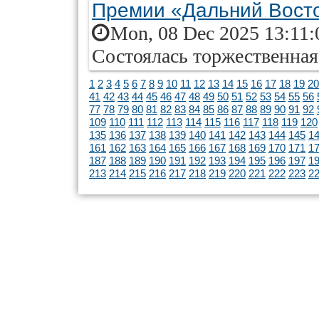
Премии «Дальний Вост
Mon, 08 Dec 2025 13:11:
Состоялась торжественна
1
2
3
4
5
6
7
8
9
10
11
12
13
14
15
16
17
18
19
20
41
42
43
44
45
46
47
48
49
50
51
52
53
54
55
56
77
78
79
80
81
82
83
84
85
86
87
88
89
90
91
92
109
110
111
112
113
114
115
116
117
118
119
120
135
136
137
138
139
140
141
142
143
144
145
1
161
162
163
164
165
166
167
168
169
170
171
1
187
188
189
190
191
192
193
194
195
196
197
1
213
214
215
216
217
218
219
220
221
222
223
2