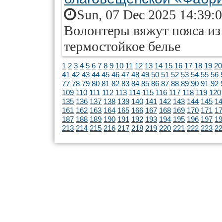
Sun, 07 Dec 2025 14:39:
Волонтеры вяжут пояса из
термостойкое белье
1
2
3
4
5
6
7
8
9
10
11
12
13
14
15
16
17
18
19
20
41
42
43
44
45
46
47
48
49
50
51
52
53
54
55
56
77
78
79
80
81
82
83
84
85
86
87
88
89
90
91
92
109
110
111
112
113
114
115
116
117
118
119
120
135
136
137
138
139
140
141
142
143
144
145
1
161
162
163
164
165
166
167
168
169
170
171
1
187
188
189
190
191
192
193
194
195
196
197
1
213
214
215
216
217
218
219
220
221
222
223
2