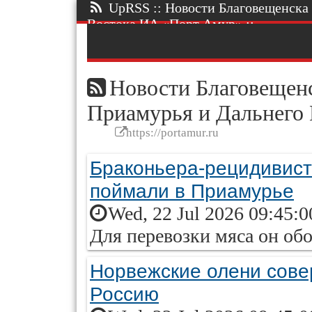
UpRSS :: Новости Благовещенска 
Востока ИА «Порт Амур» ::.
Новости Благовещенс
Приамурья и Дальнего
https://portamur.ru
Браконьера-рецидивист
поймали в Приамурье
Wed, 22 Jul 2026 09:45:
Для перевозки мяса он об
Норвежские олени сове
Россию