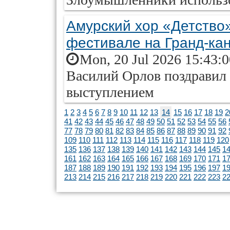
Амурский хор «Детство
фестивале на Гранд-ка
Mon, 20 Jul 2026 15:43:
Василий Орлов поздравил
выступлением
1
2
3
4
5
6
7
8
9
10
11
12
13
14
15
16
17
18
19
2
41
42
43
44
45
46
47
48
49
50
51
52
53
54
55
56
77
78
79
80
81
82
83
84
85
86
87
88
89
90
91
92
109
110
111
112
113
114
115
116
117
118
119
120
135
136
137
138
139
140
141
142
143
144
145
1
161
162
163
164
165
166
167
168
169
170
171
1
187
188
189
190
191
192
193
194
195
196
197
1
213
214
215
216
217
218
219
220
221
222
223
2