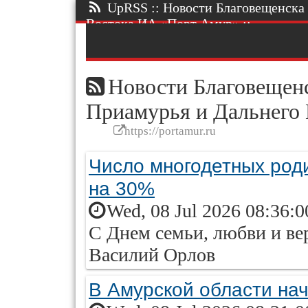
UpRSS :: Новости Благовещенска 
Востока ИА «Порт Амур» ::.
Новости Благовещенс
Приамурья и Дальнего
https://portamur.ru
Число многодетных род
на 30%
Wed, 08 Jul 2026 08:36:
С Днем семьи, любви и ве
Василий Орлов
В Амурской области нач