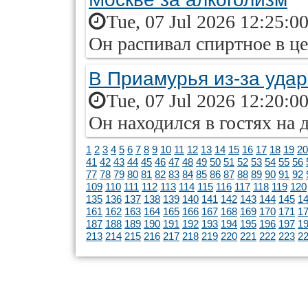
Tue, 07 Jul 2026 12:25:0
Он распивал спиртное в ц
В Приамурья из-за удар
Tue, 07 Jul 2026 12:20:0
Он находился в гостях на 
1
2
3
4
5
6
7
8
9
10
11
12
13
14
15
16
17
18
19
20
41
42
43
44
45
46
47
48
49
50
51
52
53
54
55
56
77
78
79
80
81
82
83
84
85
86
87
88
89
90
91
92
109
110
111
112
113
114
115
116
117
118
119
120
135
136
137
138
139
140
141
142
143
144
145
1
161
162
163
164
165
166
167
168
169
170
171
1
187
188
189
190
191
192
193
194
195
196
197
1
213
214
215
216
217
218
219
220
221
222
223
2