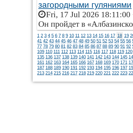
загородными гуляниями
Fri, 17 Jul 2026 18:11:00
Он пройдет в «Албазинско
1
2
3
4
5
6
7
8
9
10
11
12
13
14
15
16
17
18
19
2
41
42
43
44
45
46
47
48
49
50
51
52
53
54
55
56
77
78
79
80
81
82
83
84
85
86
87
88
89
90
91
92
109
110
111
112
113
114
115
116
117
118
119
120
135
136
137
138
139
140
141
142
143
144
145
1
161
162
163
164
165
166
167
168
169
170
171
1
187
188
189
190
191
192
193
194
195
196
197
1
213
214
215
216
217
218
219
220
221
222
223
2