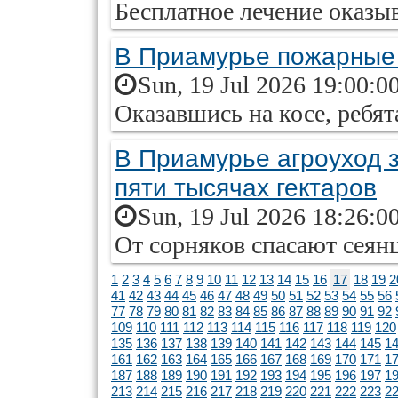
Бесплатное лечение оказы
В Приамурье пожарные 
Sun, 19 Jul 2026 19:00:0
Оказавшись на косе, ребят
В Приамурье агроуход 
пяти тысячах гектаров
Sun, 19 Jul 2026 18:26:0
От сорняков спасают сеян
1
2
3
4
5
6
7
8
9
10
11
12
13
14
15
16
17
18
19
2
41
42
43
44
45
46
47
48
49
50
51
52
53
54
55
56
77
78
79
80
81
82
83
84
85
86
87
88
89
90
91
92
109
110
111
112
113
114
115
116
117
118
119
120
135
136
137
138
139
140
141
142
143
144
145
1
161
162
163
164
165
166
167
168
169
170
171
1
187
188
189
190
191
192
193
194
195
196
197
1
213
214
215
216
217
218
219
220
221
222
223
2