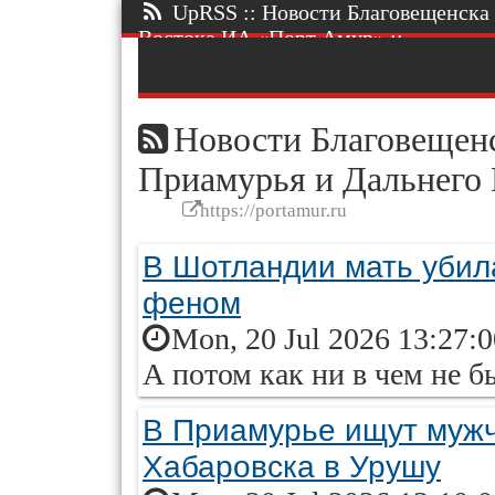
UpRSS :: Новости Благовещенска 
Востока ИА «Порт Амур» ::.
Новости Благовещенс
Приамурья и Дальнего
https://portamur.ru
В Шотландии мать убил
феном
Mon, 20 Jul 2026 13:27:
А потом как ни в чем не 
В Приамурье ищут мужч
Хабаровска в Урушу