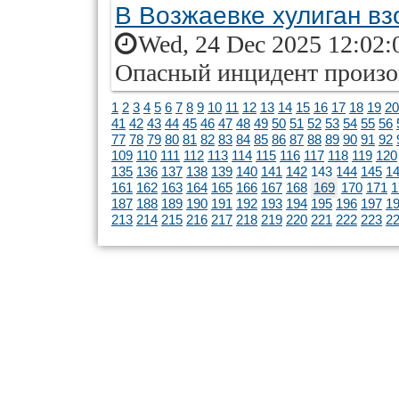
В Возжаевке хулиган вз
Wed, 24 Dec 2025 12:02:
Опасный инцидент произ
1
2
3
4
5
6
7
8
9
10
11
12
13
14
15
16
17
18
19
20
41
42
43
44
45
46
47
48
49
50
51
52
53
54
55
56
77
78
79
80
81
82
83
84
85
86
87
88
89
90
91
92
109
110
111
112
113
114
115
116
117
118
119
120
135
136
137
138
139
140
141
142
143
144
145
1
161
162
163
164
165
166
167
168
169
170
171
1
187
188
189
190
191
192
193
194
195
196
197
1
213
214
215
216
217
218
219
220
221
222
223
2