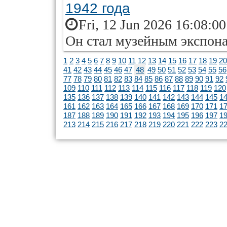
1942 года
Fri, 12 Jun 2026 16:08:0
Он стал музейным экспон
1
2
3
4
5
6
7
8
9
10
11
12
13
14
15
16
17
18
19
20
41
42
43
44
45
46
47
48
49
50
51
52
53
54
55
56
77
78
79
80
81
82
83
84
85
86
87
88
89
90
91
92
109
110
111
112
113
114
115
116
117
118
119
120
135
136
137
138
139
140
141
142
143
144
145
1
161
162
163
164
165
166
167
168
169
170
171
1
187
188
189
190
191
192
193
194
195
196
197
1
213
214
215
216
217
218
219
220
221
222
223
2