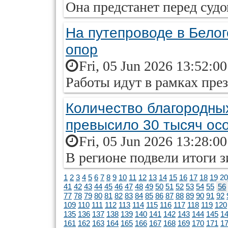
Она предстанет перед суд
На путепроводе в Бело
опор
Fri, 05 Jun 2026 13:52:0
Работы идут в рамках пре
Количество благородны
превысило 30 тысяч ос
Fri, 05 Jun 2026 13:28:0
В регионе подвели итоги 
1
2
3
4
5
6
7
8
9
10
11
12
13
14
15
16
17
18
19
20
41
42
43
44
45
46
47
48
49
50
51
52
53
54
55
56
77
78
79
80
81
82
83
84
85
86
87
88
89
90
91
92
109
110
111
112
113
114
115
116
117
118
119
120
135
136
137
138
139
140
141
142
143
144
145
1
161
162
163
164
165
166
167
168
169
170
171
1