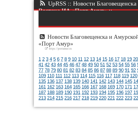
UpRSS :: Новости Благовещенска 
Востока ИА «Порт Амур» ::.
Новости Благовещенска и Амурской
«Порт Амур»
https://portamur.ru
1
2
3
4
5
6
7
8
9
10
11
12
13
14
15
16
17
18
19
20
41
42
43
44
45
46
47
48
49
50
51
52
53
54
55
56
77
78
79
80
81
82
83
84
85
86
87
88
89
90
91
92
109
110
111
112
113
114
115
116
117
118
119
120
135
136
137
138
139
140
141
142
143
144
145
1
161
162
163
164
165
166
167
168
169
170
171
1
187
188
189
190
191
192
193
194
195
196
197
1
213
214
215
216
217
218
219
220
221
222
223
2