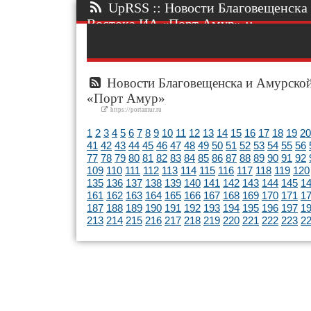
UpRSS :: Новости Благовещенска 
Востока ИА «Порт Амур» ::.
Новости Благовещенска и Амурской
«Порт Амур»
https://portamur.ru
1
2
3
4
5
6
7
8
9
10
11
12
13
14
15
16
17
18
19
20
41
42
43
44
45
46
47
48
49
50
51
52
53
54
55
56
77
78
79
80
81
82
83
84
85
86
87
88
89
90
91
92
109
110
111
112
113
114
115
116
117
118
119
120
135
136
137
138
139
140
141
142
143
144
145
1
161
162
163
164
165
166
167
168
169
170
171
1
187
188
189
190
191
192
193
194
195
196
197
1
213
214
215
216
217
218
219
220
221
222
223
2