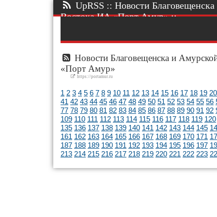
UpRSS :: Новости Благовещенска 
Востока ИА «Порт Амур» ::.
Новости Благовещенска и Амурской
«Порт Амур»
https://portamur.ru
1
2
3
4
5
6
7
8
9
10
11
12
13
14
15
16
17
18
19
20
41
42
43
44
45
46
47
48
49
50
51
52
53
54
55
56
77
78
79
80
81
82
83
84
85
86
87
88
89
90
91
92
109
110
111
112
113
114
115
116
117
118
119
120
135
136
137
138
139
140
141
142
143
144
145
1
161
162
163
164
165
166
167
168
169
170
171
1
187
188
189
190
191
192
193
194
195
196
197
1
213
214
215
216
217
218
219
220
221
222
223
2