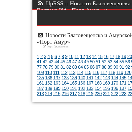
UpRSS :: Новости Благовещенска 
Востока ИА «Порт Амур» ::.
Новости Благовещенска и Амурской
«Порт Амур»
https://portamur.ru
1
2
3
4
5
6
7
8
9
10
11
12
13
14
15
16
17
18
19
20
41
42
43
44
45
46
47
48
49
50
51
52
53
54
55
56
77
78
79
80
81
82
83
84
85
86
87
88
89
90
91
92
109
110
111
112
113
114
115
116
117
118
119
120
135
136
137
138
139
140
141
142
143
144
145
1
161
162
163
164
165
166
167
168
169
170
171
1
187
188
189
190
191
192
193
194
195
196
197
1
213
214
215
216
217
218
219
220
221
222
223
2