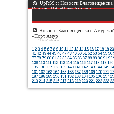
UpRSS :: Новости Благовещенска 
Востока ИА «Порт Амур» ::.
Новости Благовещенска и Амурской
«Порт Амур»
https://portamur.ru
1
2
3
4
5
6
7
8
9
10
11
12
13
14
15
16
17
18
19
20
41
42
43
44
45
46
47
48
49
50
51
52
53
54
55
56
77
78
79
80
81
82
83
84
85
86
87
88
89
90
91
92
109
110
111
112
113
114
115
116
117
118
119
120
135
136
137
138
139
140
141
142
143
144
145
1
161
162
163
164
165
166
167
168
169
170
171
1
187
188
189
190
191
192
193
194
195
196
197
1
213
214
215
216
217
218
219
220
221
222
223
2